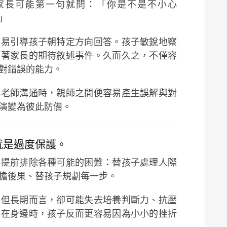
家長可能第一句就問：「你是不是不小心
」
容易引導孩子朝特定方向回答。孩子敏銳地察
順著家長的期待敘述事件。久而久之，不僅容
對錯誤的能力。
與老師溝通時，親師之間便容易產生誤解與對
演變為彼此防備。
，就是過度保護。
會提前排除各種可能的困難：替孩子處理人際
擔後果、替孩子規劃每一步。
；但長期而言，卻可能失去培養判斷力、抗壓
不在身邊時，孩子反而更容易因為小小的挫折