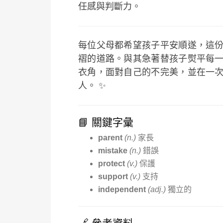
任感與判斷力。
每位父母都希望孩子平安順遂，這
褶的道路。與其急著替孩子熨平每
衣角，面對自己的不完美，並在一
人。 ✨
📘 關鍵字彙
parent
(n.)
家長
mistake
(n.)
錯誤
protect
(v.)
保護
support
(v.)
支持
independent
(adj.)
獨立的