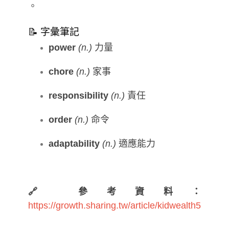
。
📝 字彙筆記
power
(n.)
力量
chore
(n.)
家事
responsibility
(n.)
責任
order
(n.)
命令
adaptability
(n.)
適應能力
🔗 參考資料：
https://growth.sharing.tw/article/kidwealth5