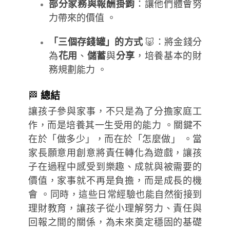
部分家務與報酬掛鉤
：讓他們體會努
力帶來的價值 。
「三個存錢罐」的方式
🐷：將金錢分
為
花用
、
儲蓄
與
分享
，培養基本的財
務規劃能力 。
🏁
總結
讓孩子參與家事，不只是為了分擔家庭工
作，而是培養其一生受用的能力 。關鍵不
在於「做多少」，而在於「怎麼做」 。當
家長願意用創意將責任轉化為遊戲，讓孩
子在過程中感受到樂趣、成就與被需要的
價值，家事就不再是負擔，而是成長的機
會 。同時，這些日常經驗也能自然銜接到
理財教育，讓孩子從小理解努力、責任與
回報之間的關係，為未來奠定穩固的基礎