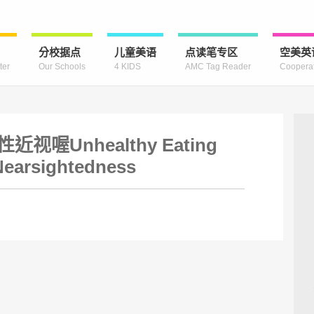
分校据点
儿童美语
点读笔专区
空美英
ter
Our Schools
4 KIDS
AMC Tag Reader
Coopera
Unhealthy Eating
earsightedness