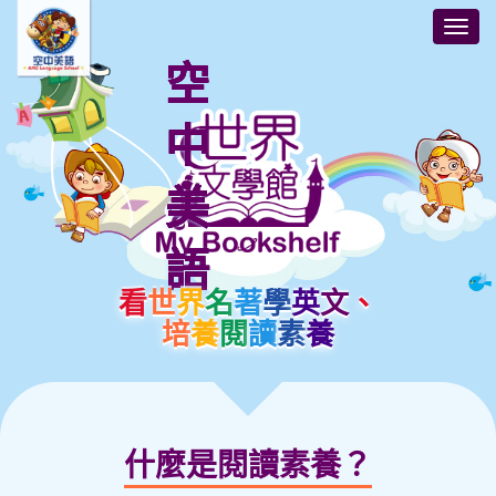
空
中
美
語
看
世
界
名
著
學
英
文
、
培
養
閱
讀
素
養
什麼是閱讀素養？