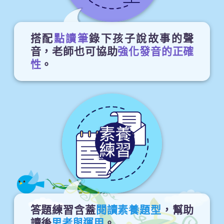
搭配
點讀筆
錄下孩子說故事的聲
音，老師也可協助
強化發音的正確
性
。
素養
練習
答題練習含蓋
閱讀素養題型
，幫助
讀後
思考與運用
。