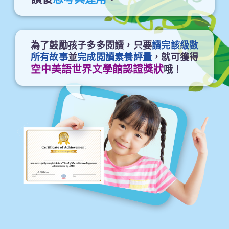
為了鼓勵孩子多多閱讀，只要
讀完該級數
所有故事
並
完成閱讀素養評量
，就可獲得
空中美語世界文學館認證獎狀
哦！